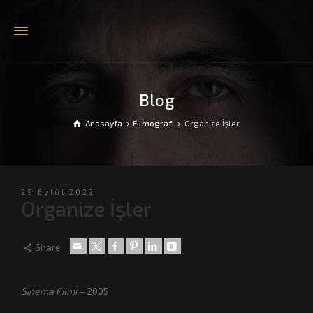
Blog
Anasayfa
Filmografi
Organize İşler
29 Eylül 2022
Organize İşler
Share
Sinema Filmi
– 2005