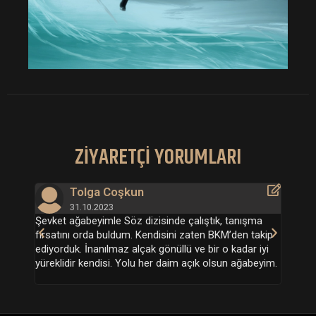
ZİYARETÇİ YORUMLARI
Tolga Coşkun
31.10.2023
bir
Şevket ağabeyimle Söz dizisinde çalıştık, tanışma
You a
ur
fırsatını orda buldum. Kendisini zaten BKM’den takip
whom 
ediyorduk. İnanılmaz alçak gönüllü ve bir o kadar iyi
pure 
lda
yüreklidir kendisi. Yolu her daim açık olsun ağabeyim.
perso
this 