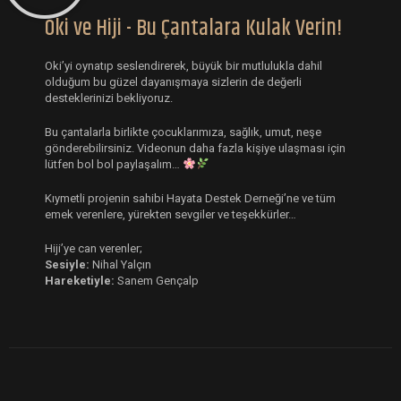
Oki ve Hiji - Bu Çantalara Kulak Verin!
Oki’yi oynatıp seslendirerek, büyük bir mutlulukla dahil
olduğum bu güzel dayanışmaya sizlerin de değerli
desteklerinizi bekliyoruz.
Bu çantalarla birlikte çocuklarımıza, sağlık, umut, neşe
gönderebilirsiniz. Videonun daha fazla kişiye ulaşması için
lütfen bol bol paylaşalım…
Kıymetli projenin sahibi Hayata Destek Derneği’ne ve tüm
emek verenlere, yürekten sevgiler ve teşekkürler…
Hiji’ye can verenler;
Sesiyle:
Nihal Yalçın
Hareketiyle:
Sanem Gençalp